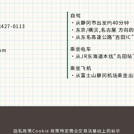
自驾
・
从静冈市出发约40分钟
27-0113
・
东京/横滨,名古屋 方向
・
从东名高速公路“吉田IC”
乘坐电车
com
・
从JR东海道本线“岛田站
乘坐飞机
・
从富士山静冈机场乘坐出
隐私政策
Cookie 政策
特定商业交易法基础上的标示