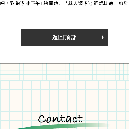
吧！狗狗泳池下午1點開放。 *與人類泳池距離較遠。狗
返回顶部