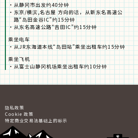
・
从静冈市出发约40分钟
・
东京/横滨,名古屋 方向的话，从新东名高速公
路“岛田金谷IC”约15分钟
・
从东名高速公路“吉田IC”约15分钟
乘坐电车
・
从JR东海道本线“岛田站”乘坐出租车约15分钟
乘坐飞机
・
从富士山静冈机场乘坐出租车约10分钟
隐私政策
Cookie 政策
特定商业交易法基础上的标示