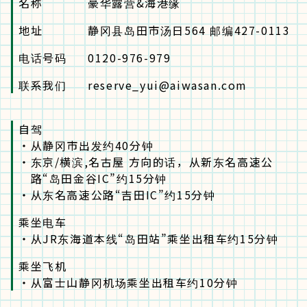
名称
豪华露营&海港缘
地址
静冈县岛田市汤日564 邮编427-0113
电话号码
0120-976-979
联系我们
reserve_yui@aiwasan.com
自驾
・
从静冈市出发约40分钟
・
东京/横滨,名古屋 方向的话，从新东名高速公
路“岛田金谷IC”约15分钟
・
从东名高速公路“吉田IC”约15分钟
乘坐电车
・
从JR东海道本线“岛田站”乘坐出租车约15分钟
乘坐飞机
・
从富士山静冈机场乘坐出租车约10分钟