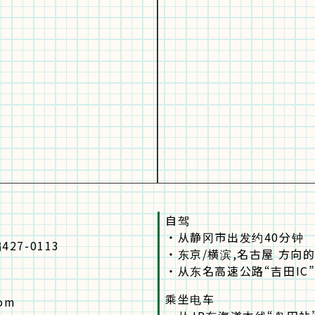
自驾
・
从静冈市出发约40分钟
27-0113
・
东京/横滨,名古屋 方向
・
从东名高速公路“吉田IC”
乘坐电车
com